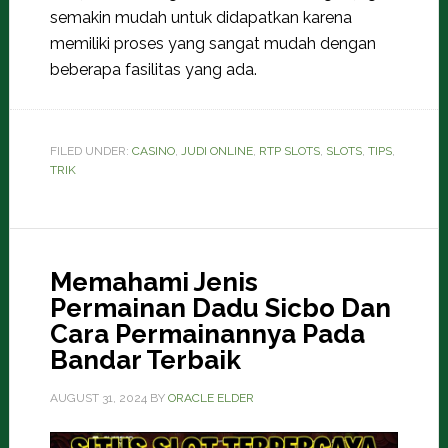
semakin mudah untuk didapatkan karena
memiliki proses yang sangat mudah dengan
beberapa fasilitas yang ada.
FILED UNDER:
CASINO
,
JUDI ONLINE
,
RTP SLOTS
,
SLOTS
,
TIPS
,
TRIK
Memahami Jenis
Permainan Dadu Sicbo Dan
Cara Permainannya Pada
Bandar Terbaik
AUGUST 31, 2024
BY
ORACLE ELDER