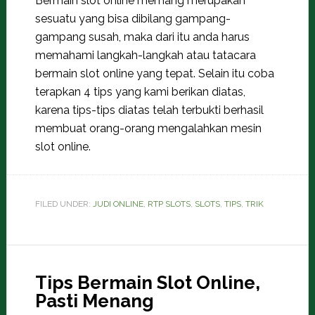
Bermain slot online memang merupakan
sesuatu yang bisa dibilang gampang-
gampang susah, maka dari itu anda harus
memahami langkah-langkah atau tatacara
bermain slot online yang tepat. Selain itu coba
terapkan 4 tips yang kami berikan diatas,
karena tips-tips diatas telah terbukti berhasil
membuat orang-orang mengalahkan mesin
slot online.
FILED UNDER:
JUDI ONLINE
,
RTP SLOTS
,
SLOTS
,
TIPS
,
TRIK
Tips Bermain Slot Online,
Pasti Menang