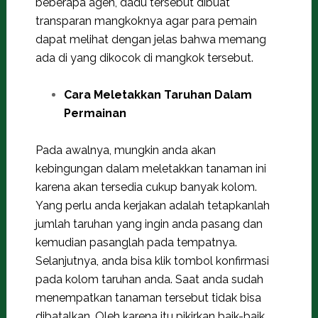
beberapa agen, dadu tersebut dibuat
transparan mangkoknya agar para pemain
dapat melihat dengan jelas bahwa memang
ada di yang dikocok di mangkok tersebut.
Cara Meletakkan Taruhan Dalam
Permainan
Pada awalnya, mungkin anda akan
kebingungan dalam meletakkan tanaman ini
karena akan tersedia cukup banyak kolom.
Yang perlu anda kerjakan adalah tetapkanlah
jumlah taruhan yang ingin anda pasang dan
kemudian pasanglah pada tempatnya.
Selanjutnya, anda bisa klik tombol konfirmasi
pada kolom taruhan anda. Saat anda sudah
menempatkan tanaman tersebut tidak bisa
dibatalkan. Oleh karena itu pikirkan baik-baik