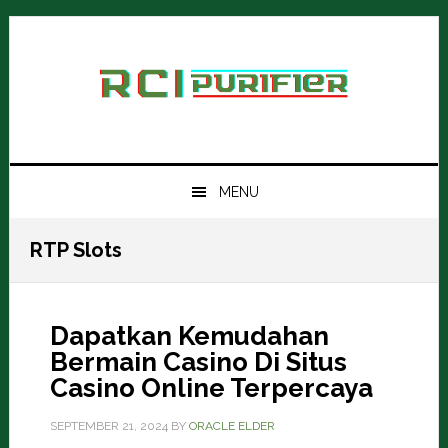
Skip
Skip
Skip
to
to
to
primary
main
primary
navigation
content
sidebar
MENU
RTP Slots
Dapatkan Kemudahan
Bermain Casino Di Situs
Casino Online Terpercaya
SEPTEMBER 21, 2024
BY
ORACLE ELDER