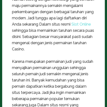
maju permainannya semakin mengalami
perkembangan dengan berbagai taruhan yang
modern. Jadi tunggu apa lagi daftarkan diri
Anda sekarang Dalam situs resmi
Slot Online
sehingga bisa memainkan taruhan secara puas
disini.
Sebagian besar masyarakat pasti sudah
mengenal dengan jenis permainan taruhan
Casino.
Karena merupakan permainan judi yang sudah
menyajikan permainan unggulan sehingga
seluruh pemain judi semakin mengenal jenis
taruhan ini.
Banyak kemudahan yang bisa
pemain dapatkan ketika bergabung dalam
situs terpercaya. Jadi jika ingin memainkan
beberapa permainan populer temukan
sekarang juga Dalam situs resmi yang