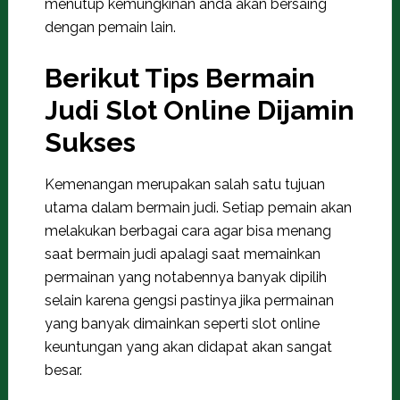
menutup kemungkinan anda akan bersaing
dengan pemain lain.
Berikut Tips Bermain
Judi Slot Online Dijamin
Sukses
Kemenangan merupakan salah satu tujuan
utama dalam bermain judi. Setiap pemain akan
melakukan berbagai cara agar bisa menang
saat bermain judi apalagi saat memainkan
permainan yang notabennya banyak dipilih
selain karena gengsi pastinya jika permainan
yang banyak dimainkan seperti slot online
keuntungan yang akan didapat akan sangat
besar.