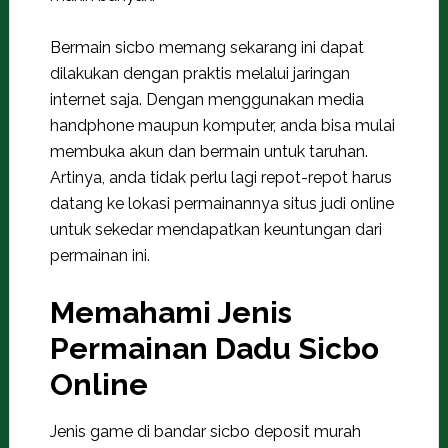
Bermain sicbo memang sekarang ini dapat
dilakukan dengan praktis melalui jaringan
internet saja.
Dengan menggunakan media
handphone maupun komputer, anda bisa mulai
membuka akun dan bermain untuk taruhan.
Artinya, anda tidak perlu lagi repot-repot harus
datang ke lokasi permainannya situs judi online
untuk sekedar mendapatkan keuntungan dari
permainan ini.
Memahami Jenis
Permainan Dadu Sicbo
Online
Jenis game di bandar sicbo deposit murah