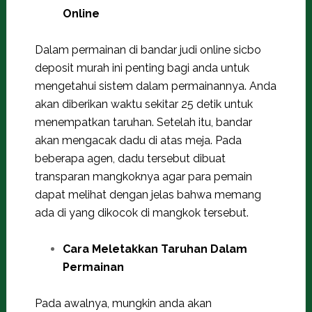
Online
Dalam permainan di bandar judi online sicbo
deposit murah ini penting bagi anda untuk
mengetahui sistem dalam permainannya. Anda
akan diberikan waktu sekitar 25 detik untuk
menempatkan taruhan. Setelah itu, bandar
akan mengacak dadu di atas meja.
Pada
beberapa agen, dadu tersebut dibuat
transparan mangkoknya agar para pemain
dapat melihat dengan jelas bahwa memang
ada di yang dikocok di mangkok tersebut.
Cara Meletakkan Taruhan Dalam
Permainan
Pada awalnya, mungkin anda akan