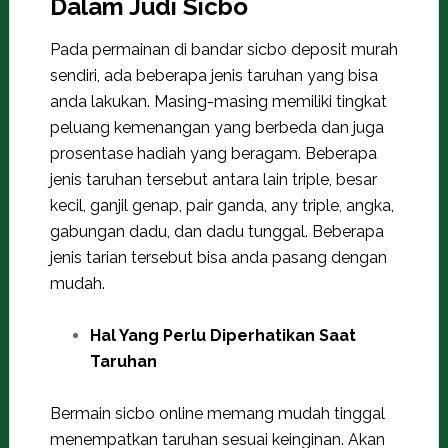
Dalam Judi Sicbo
Pada permainan di bandar sicbo deposit murah
sendiri, ada beberapa jenis taruhan yang bisa
anda lakukan. Masing-masing memiliki tingkat
peluang kemenangan yang berbeda dan juga
prosentase hadiah yang beragam.
Beberapa
jenis taruhan tersebut antara lain triple, besar
kecil, ganjil genap, pair ganda, any triple, angka,
gabungan dadu, dan dadu tunggal. Beberapa
jenis tarian tersebut bisa anda pasang dengan
mudah.
Hal Yang Perlu Diperhatikan Saat
Taruhan
Bermain sicbo online memang mudah tinggal
menempatkan taruhan sesuai keinginan. Akan