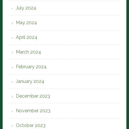
July 2024
May 2024
April 2024
March 2024
February 2024
January 2024
December 2023
November 2023
October 2023