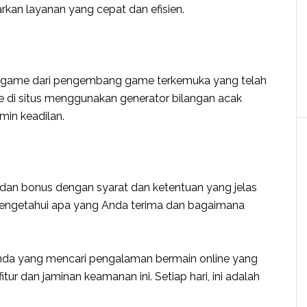
arkan layanan yang cepat dan efisien.
an game dari pengembang game terkemuka yang telah
me di situs menggunakan generator bilangan acak
min keadilan.
f dan bonus dengan syarat dan ketentuan yang jelas
mengetahui apa yang Anda terima dan bagaimana
i Anda yang mencari pengalaman bermain online yang
 dan jaminan keamanan ini. Setiap hari, ini adalah