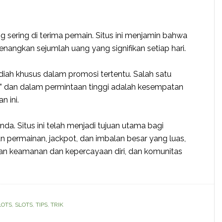
 sering di terima pemain. Situs ini menjamin bahwa
ngkan sejumlah uang yang signifikan setiap hari.
diah khusus dalam promosi tertentu. Salah satu
r” dan dalam permintaan tinggi adalah kesempatan
 ini.
Anda. Situs ini telah menjadi tujuan utama bagi
an permainan, jackpot, dan imbalan besar yang luas,
nan keamanan dan kepercayaan diri, dan komunitas
LOTS
,
SLOTS
,
TIPS
,
TRIK