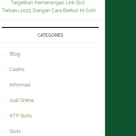
Targetkan Kemenangan Link Slot
Terbaru 2025 Dengan Cara Berikut Ini Sob!
CATEGORIES
Blog
Casino
Informasi
Judi Online
RTP Slots
Slots