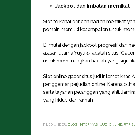
Jackpot dan imbalan memikat
Slot terkenal dengan hadiah memikat yang
pemain memiliki kesempatan untuk memena
Di mulai dengan jackpot progresif dan ha
alasan utama Yuyu33 adalah situs “Gaco
untuk memenangkan hadiah yang signifikan
Slot online gacor situs judi internet khas 
penggemar perjudian online. Karena pilih
serta layanan pelanggan yang ahli. Jami
yang hidup dan ramah.
FILED UNDER:
BLOG
,
INFORMASI
,
JUDI ONLINE
,
RTP S