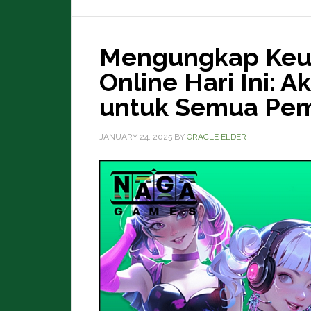
Mengungkap Keun
Online Hari Ini: 
untuk Semua Pe
JANUARY 24, 2025
BY
ORACLE ELDER