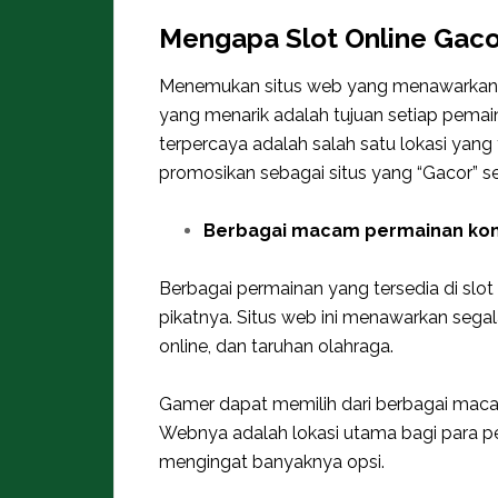
Mengapa Slot Online Gac
Menemukan situs web yang menawarkan 
yang menarik adalah tujuan setiap pemain 
terpercaya adalah salah satu lokasi yang
promosikan sebagai situs yang “Gacor” seti
Berbagai macam permainan ko
Berbagai permainan yang tersedia di slo
pikatnya. Situs web ini menawarkan sega
online, dan taruhan olahraga.
Gamer dapat memilih dari berbagai mac
Webnya adalah lokasi utama bagi para pe
mengingat banyaknya opsi.