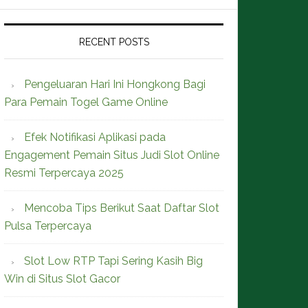
RECENT POSTS
Pengeluaran Hari Ini Hongkong Bagi
Para Pemain Togel Game Online
Efek Notifikasi Aplikasi pada
Engagement Pemain Situs Judi Slot Online
Resmi Terpercaya 2025
Mencoba Tips Berikut Saat Daftar Slot
Pulsa Terpercaya
Slot Low RTP Tapi Sering Kasih Big
Win di Situs Slot Gacor