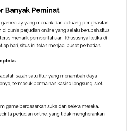
or Banyak Peminat
gameplay yang menarik dan peluang penghasilan
di dunia perjudian online yang selalu berubah.situs
 terus menarik pemberitahuan. Khususnya ketika di
ap hari, situs ini telah menjadi pusat perhatian.
mpleks
t adalah salah satu fitur yang menambah daya
lanya, termasuk permainan kasino langsung, slot
am game berdasarkan suka dan selera mereka.
cinta perjudian online, yang tidak mengherankan