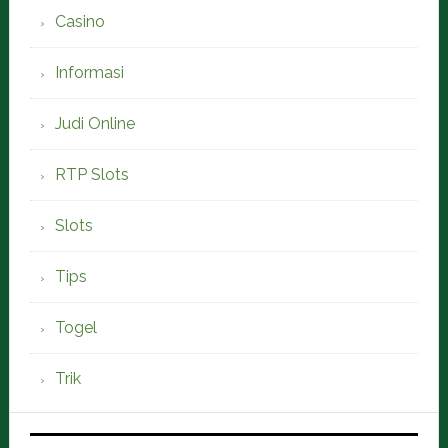
Casino
Informasi
Judi Online
RTP Slots
Slots
Tips
Togel
Trik