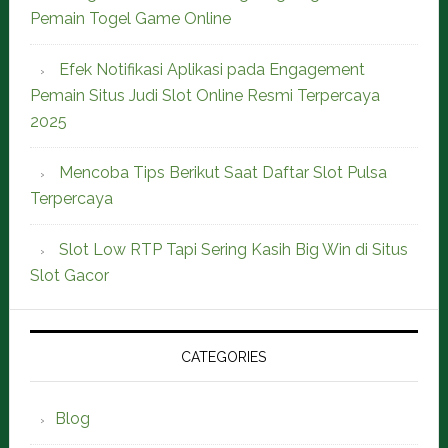
Pemain Togel Game Online
Efek Notifikasi Aplikasi pada Engagement
Pemain Situs Judi Slot Online Resmi Terpercaya
2025
Mencoba Tips Berikut Saat Daftar Slot Pulsa
Terpercaya
Slot Low RTP Tapi Sering Kasih Big Win di Situs
Slot Gacor
CATEGORIES
Blog