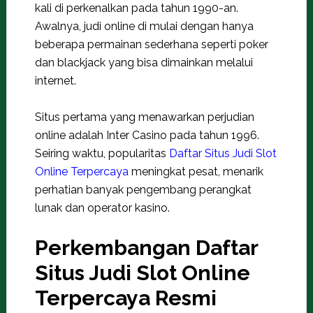
kali di perkenalkan pada tahun 1990-an.
Awalnya, judi online di mulai dengan hanya
beberapa permainan sederhana seperti poker
dan blackjack yang bisa dimainkan melalui
internet.
Situs pertama yang menawarkan perjudian
online adalah Inter Casino pada tahun 1996.
Seiring waktu, popularitas
Daftar Situs Judi Slot
Online Terpercaya
meningkat pesat, menarik
perhatian banyak pengembang perangkat
lunak dan operator kasino.
Perkembangan Daftar
Situs Judi Slot Online
Terpercaya Resmi