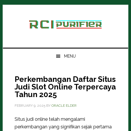
Skip
Skip
Skip
to
to
to
primary
main
primary
navigation
content
sidebar
MENU
Perkembangan Daftar Situs
Judi Slot Online Terpercaya
Tahun 2025
FEBRUARY 9, 2025
BY
ORACLE ELDER
Situs judi online telah mengalami
perkembangan yang signifikan sejak pertama