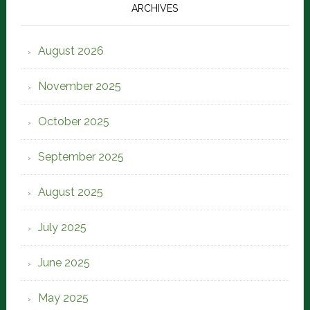
ARCHIVES
August 2026
November 2025
October 2025
September 2025
August 2025
July 2025
June 2025
May 2025