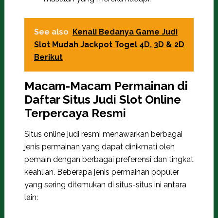
See also
Kenali Bedanya Game Judi
Slot Mudah Jackpot Togel 4D, 3D & 2D
Berikut
Macam-Macam Permainan di
Daftar Situs Judi Slot Online
Terpercaya Resmi
Situs online judi resmi menawarkan berbagai
jenis permainan yang dapat dinikmati oleh
pemain dengan berbagai preferensi dan tingkat
keahlian. Beberapa jenis permainan populer
yang sering ditemukan di situs-situs ini antara
lain: