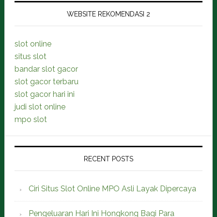
WEBSITE REKOMENDASI 2
slot online
situs slot
bandar slot gacor
slot gacor terbaru
slot gacor hari ini
judi slot online
mpo slot
RECENT POSTS
Ciri Situs Slot Online MPO Asli Layak Dipercaya
Pengeluaran Hari Ini Hongkong Bagi Para