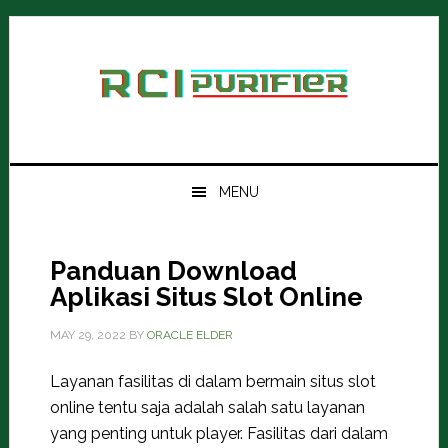
Skip
Skip
Skip
to
to
to
primary
main
primary
navigation
content
sidebar
MENU
Panduan Download
Aplikasi Situs Slot Online
MAY 29, 2022
BY
ORACLE ELDER
Layanan fasilitas di dalam bermain situs slot
online tentu saja adalah salah satu layanan
yang penting untuk player. Fasilitas dari dalam