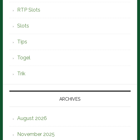
RTP Slots
Slots
Tips
Togel
Trik
ARCHIVES
August 2026
November 2025