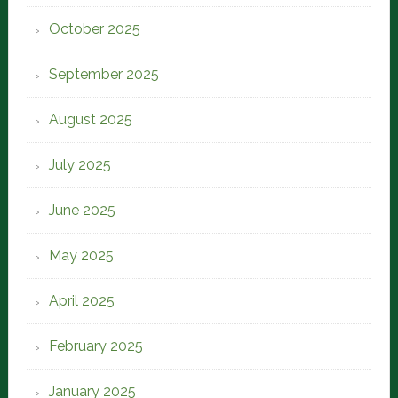
October 2025
September 2025
August 2025
July 2025
June 2025
May 2025
April 2025
February 2025
January 2025