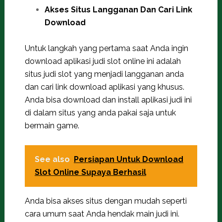
Akses Situs Langganan Dan Cari Link
Download
Untuk langkah yang pertama saat Anda ingin
download aplikasi judi slot online ini adalah
situs judi slot yang menjadi langganan anda
dan cari link download aplikasi yang khusus.
Anda bisa download dan install aplikasi judi ini
di dalam situs yang anda pakai saja untuk
bermain game.
See also
Persiapan Untuk Download
Slot Online Supaya Berhasil
Anda bisa akses situs dengan mudah seperti
cara umum saat Anda hendak main judi ini.