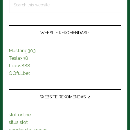
Search
Sidebar
this
website
WEBSITE REKOMENDASI 1
Mustang303
Tesla338
Lexus888
QQfullbet
WEBSITE REKOMENDASI 2
slot online
situs slot
bandar slot gacor