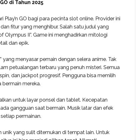
 GO di Tahun 2025
lay’n GO bagi para pecinta slot online. Provider ini
an fitur yang menghibur. Salah satu judul yang
of Olympus II”. Game ini menghadirkan mitologi
ail dan epik.
nity” yang menyasar pemain dengan selera anime. Tak
dalam petualangan terbaru yang penuh misteri. Semua
ee spin, dan jackpot progresif. Pengguna bisa memilih
ya bermain mereka.
alkan untuk layar ponsel dan tablet. Kecepatan
k ada gangguan saat bermain. Musik latar dan efek
setiap permainan.
ik yang sulit ditemukan di tempat lain. Untuk