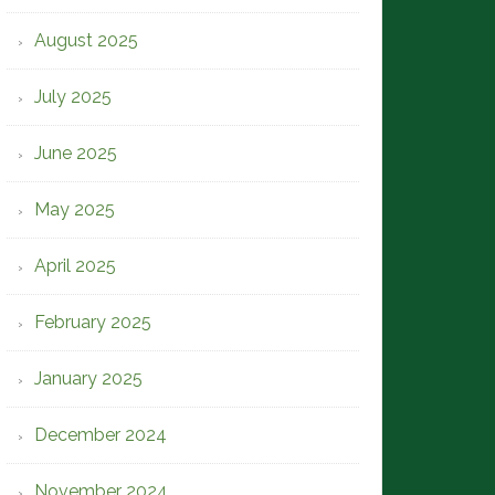
August 2025
July 2025
June 2025
May 2025
April 2025
February 2025
January 2025
December 2024
November 2024