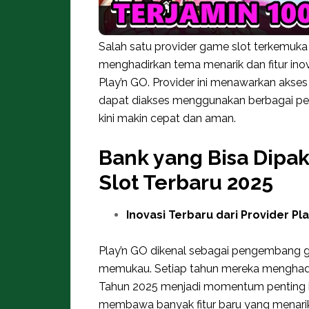
Salah satu provider game slot terkemuka 
menghadirkan tema menarik dan fitur inovati
Play’n GO. Provider ini menawarkan aks
dapat diakses menggunakan berbagai pera
kini makin cepat dan aman.
Bank yang Bisa Dipak
Slot Terbaru 2025
Inovasi Terbaru dari Provider Pl
Play’n GO dikenal sebagai pengembang g
memukau. Setiap tahun mereka menghadir
Tahun 2025 menjadi momentum penting ba
membawa banyak fitur baru yang menarik