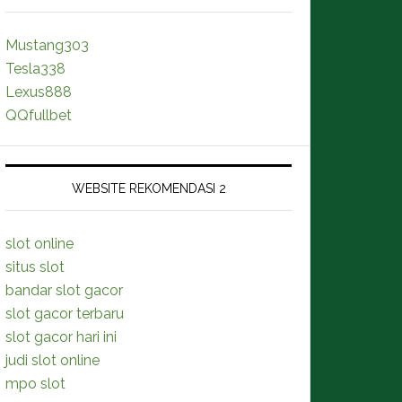
Mustang303
Tesla338
Lexus888
QQfullbet
WEBSITE REKOMENDASI 2
slot online
situs slot
bandar slot gacor
slot gacor terbaru
slot gacor hari ini
judi slot online
mpo slot