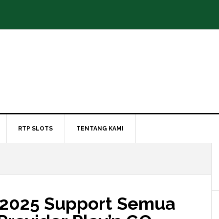
RTP SLOTS
TENTANG KAMI
u 2025 Support Semua