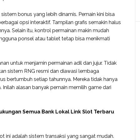
sistem bonus yang lebih dinamis. Pemain kini bisa
rbagai opsi interaktif. Tampilan grafis semakin halus
mnya. Selain itu, kontrol permainan makin mudah
engguna ponsel atau tablet tetap bisa menikmati
an untuk menjamin permainan adil dan jujur. Tidak
an sistem RNG resmi dan diawasi lembaga
 terus bertumbuh setiap tahunnya. Mereka tidak hanya
. Inilah alasan banyak pemain memilih game dari
kungan Semua Bank Lokal Link Slot Terbaru
lot ini adalah sistem transaksi yang sangat mudah.