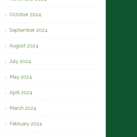
October 2024
September 2024
August 2024
July 2024
May 2024
April 2024
March 2024
February 2024