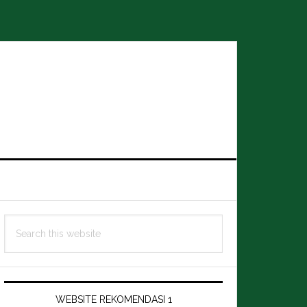
Primary
Search
Sidebar
this
website
WEBSITE REKOMENDASI 1