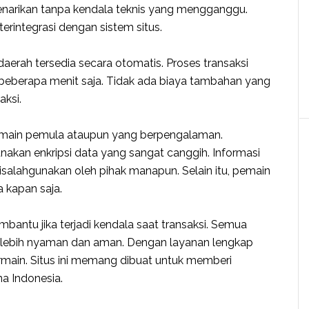
narikan tanpa kendala teknis yang mengganggu.
terintegrasi dengan sistem situs.
 daerah tersedia secara otomatis. Proses transaksi
eberapa menit saja. Tidak ada biaya tambahan yang
ksi.
 pemain pemula ataupun yang berpengalaman.
akan enkripsi data yang sangat canggih. Informasi
disalahgunakan oleh pihak manapun. Selain itu, pemain
a kapan saja.
antu jika terjadi kendala saat transaksi. Semua
lebih nyaman dan aman. Dengan layanan lengkap
bermain. Situs ini memang dibuat untuk memberi
a Indonesia.