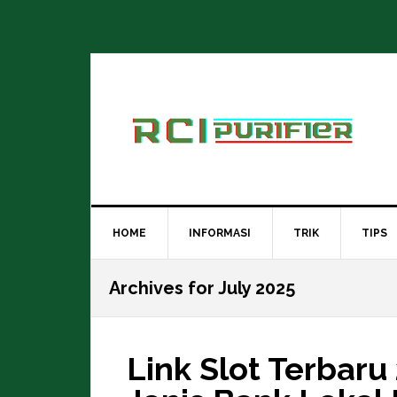
Skip
Skip
Skip
to
to
to
primary
main
primary
navigation
content
sidebar
HOME
INFORMASI
TRIK
TIPS
Archives for July 2025
Link Slot Terbar