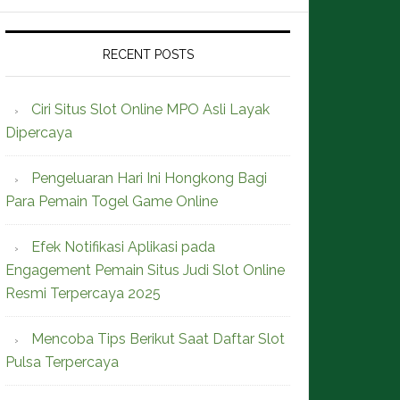
RECENT POSTS
Ciri Situs Slot Online MPO Asli Layak
Dipercaya
Pengeluaran Hari Ini Hongkong Bagi
Para Pemain Togel Game Online
Efek Notifikasi Aplikasi pada
Engagement Pemain Situs Judi Slot Online
Resmi Terpercaya 2025
Mencoba Tips Berikut Saat Daftar Slot
Pulsa Terpercaya