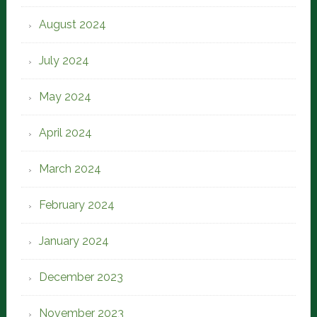
August 2024
July 2024
May 2024
April 2024
March 2024
February 2024
January 2024
December 2023
November 2023