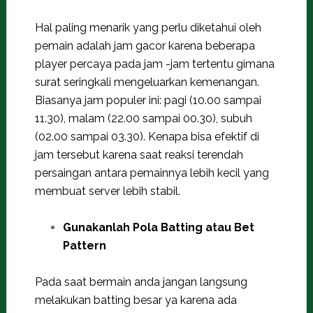
Hal paling menarik yang perlu diketahui oleh
pemain adalah jam gacor karena beberapa
player percaya pada jam -jam tertentu gimana
surat seringkali mengeluarkan kemenangan.
Biasanya jam populer ini: pagi (10.00 sampai
11.30), malam (22.00 sampai 00.30), subuh
(02.00 sampai 03.30). Kenapa bisa efektif di
jam tersebut karena saat reaksi terendah
persaingan antara pemainnya lebih kecil yang
membuat server lebih stabil.
Gunakanlah Pola Batting atau Bet
Pattern
Pada saat bermain anda jangan langsung
melakukan batting besar ya karena ada