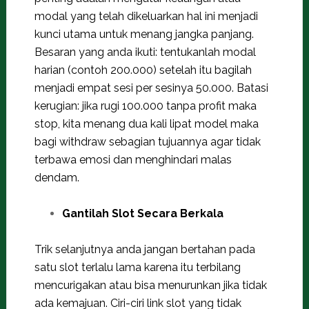
modal yang telah dikeluarkan hal ini menjadi
kunci utama untuk menang jangka panjang.
Besaran yang anda ikuti: tentukanlah modal
harian (contoh 200.000) setelah itu bagilah
menjadi empat sesi per sesinya 50.000. Batasi
kerugian: jika rugi 100.000 tanpa profit maka
stop, kita menang dua kali lipat model maka
bagi withdraw sebagian tujuannya agar tidak
terbawa emosi dan menghindari malas
dendam.
Gantilah Slot Secara Berkala
Trik selanjutnya anda jangan bertahan pada
satu slot terlalu lama karena itu terbilang
mencurigakan atau bisa menurunkan jika tidak
ada kemajuan. Ciri-ciri link slot yang tidak