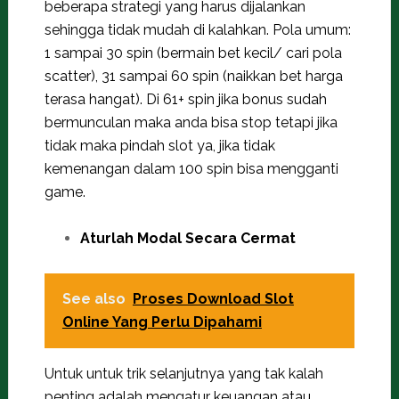
beberapa strategi yang harus dijalankan
sehingga tidak mudah di kalahkan. Pola umum:
1 sampai 30 spin (bermain bet kecil/ cari pola
scatter), 31 sampai 60 spin (naikkan bet harga
terasa hangat). Di 61+ spin jika bonus sudah
bermunculan maka anda bisa stop tetapi jika
tidak maka pindah slot ya, jika tidak
kemenangan dalam 100 spin bisa mengganti
game.
Aturlah Modal Secara Cermat
See also
Proses Download Slot
Online Yang Perlu Dipahami
Untuk untuk trik selanjutnya yang tak kalah
penting adalah mengatur keuangan atau