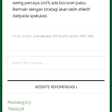
sering percaya 100% ada bocoran palsu.
Bermain dengan strategi akan lebih efektif
daripada spekulasi.
FILED UNDER:
JUDI ONLINE
,
RTP SLOTS
,
SLOTS
,
TIPS
,
TRIK
Primary
Search
Sidebar
this
website
WEBSITE REKOMENDASI 1
Mustang303
Tesla338