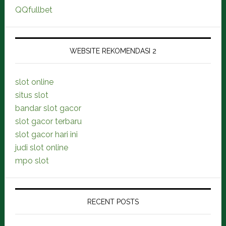
QQfullbet
WEBSITE REKOMENDASI 2
slot online
situs slot
bandar slot gacor
slot gacor terbaru
slot gacor hari ini
judi slot online
mpo slot
RECENT POSTS