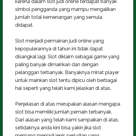
karena dalam slot judi online terdapat banyak
simbol pengganda yang mampu mengalikan
jumlah total kemenangan yang semula
didapat.
Slot menjadi permainan judi online yang
kepopulerannya di tahun ini tidak dapat
disangkal lagi. Slot diklaim sebagai game yang
paling banyak dimainkan dan dengan
pelanggan terbanyak. Banyaknya minat player
untuk mainkan slot tentu dipicu oleh berbagai
hal seperti yang telah kami jelaskan di atas.
Penjelasan di atas merupakan alasan mengapa
slot bisa memiliki jumlah pemain terbanyak.
Dari alasan yang telah kami sampaikan di atas,
setidaknya anda kini bisa yakin jika slot
memang menjadi jenis perjudian yang