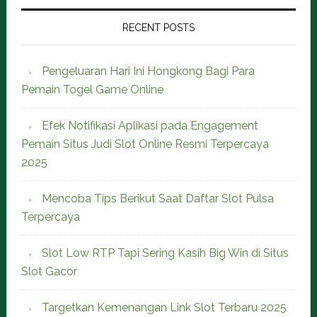
RECENT POSTS
Pengeluaran Hari Ini Hongkong Bagi Para
Pemain Togel Game Online
Efek Notifikasi Aplikasi pada Engagement
Pemain Situs Judi Slot Online Resmi Terpercaya
2025
Mencoba Tips Berikut Saat Daftar Slot Pulsa
Terpercaya
Slot Low RTP Tapi Sering Kasih Big Win di Situs
Slot Gacor
Targetkan Kemenangan Link Slot Terbaru 2025