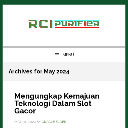
Skip
Skip
Skip
to
to
to
primary
main
primary
navigation
content
sidebar
MENU
Archives for May 2024
Mengungkap Kemajuan
Teknologi Dalam Slot
Gacor
MAY 10, 2024
BY
ORACLE ELDER