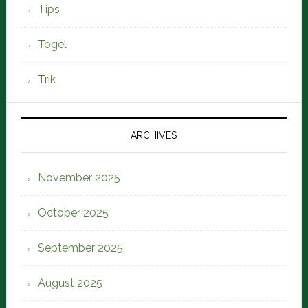
Tips
Togel
Trik
ARCHIVES
November 2025
October 2025
September 2025
August 2025