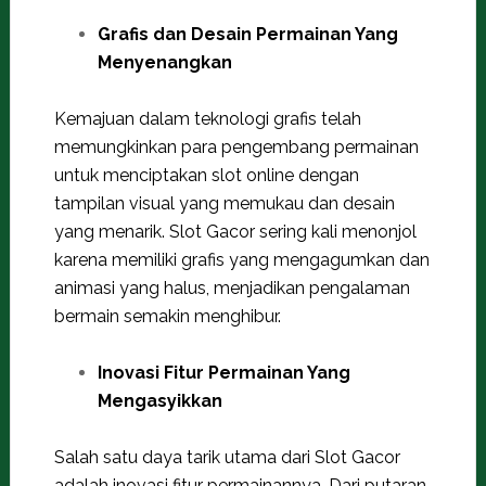
Grafis dan Desain Permainan Yang
Menyenangkan
Kemajuan dalam teknologi grafis telah
memungkinkan para pengembang permainan
untuk menciptakan slot online dengan
tampilan visual yang memukau dan desain
yang menarik. Slot Gacor sering kali menonjol
karena memiliki grafis yang mengagumkan dan
animasi yang halus, menjadikan pengalaman
bermain semakin menghibur.
Inovasi Fitur Permainan Yang
Mengasyikkan
Salah satu daya tarik utama dari Slot Gacor
adalah inovasi fitur permainannya. Dari putaran