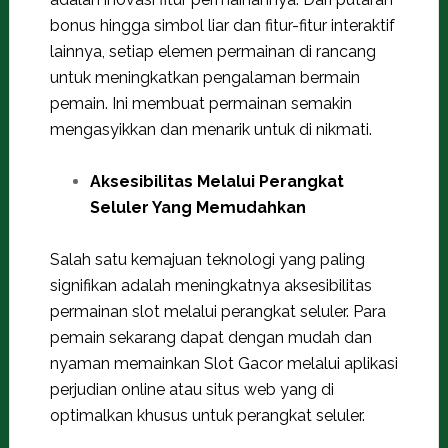
bonus hingga simbol liar dan fitur-fitur interaktif
lainnya, setiap elemen permainan di rancang
untuk meningkatkan pengalaman bermain
pemain. Ini membuat permainan semakin
mengasyikkan dan menarik untuk di nikmati.
Aksesibilitas Melalui Perangkat
Seluler Yang Memudahkan
Salah satu kemajuan teknologi yang paling
signifikan adalah meningkatnya aksesibilitas
permainan slot melalui perangkat seluler. Para
pemain sekarang dapat dengan mudah dan
nyaman memainkan Slot Gacor melalui aplikasi
perjudian online atau situs web yang di
optimalkan khusus untuk perangkat seluler.