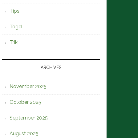
Tips
Togel
Trik
ARCHIVES
November 2025
October 2025
September 2025
August 2025