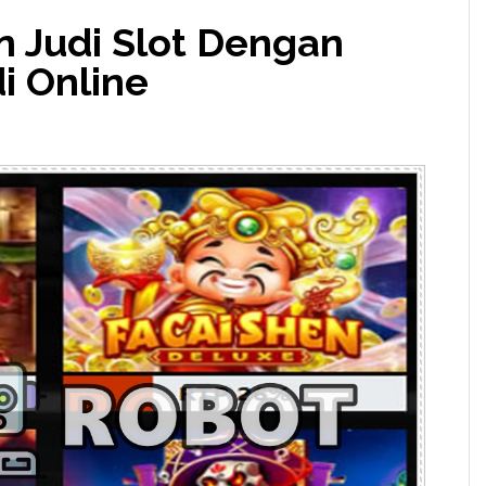
n Judi Slot Dengan
di Online