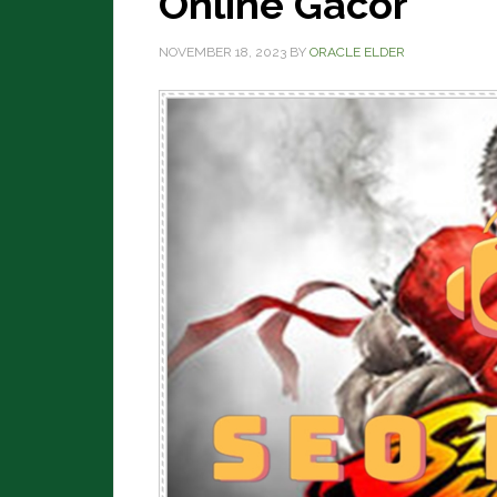
Online Gacor
NOVEMBER 18, 2023
BY
ORACLE ELDER