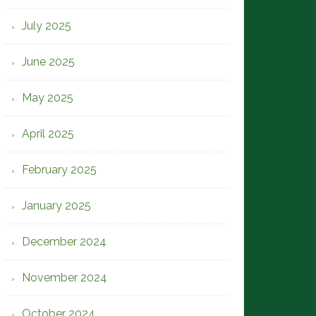
July 2025
June 2025
May 2025
April 2025
February 2025
January 2025
December 2024
November 2024
October 2024