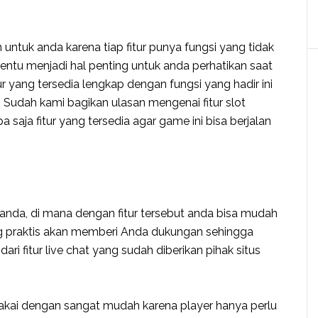
untuk anda karena tiap fitur punya fungsi yang tidak
 tentu menjadi hal penting untuk anda perhatikan saat
ur yang tersedia lengkap dengan fungsi yang hadir ini
. Sudah kami bagikan ulasan mengenai fitur slot
 saja fitur yang tersedia agar game ini bisa berjalan
uk anda, di mana dengan fitur tersebut anda bisa mudah
ng praktis akan memberi Anda dukungan sehingga
ri fitur live chat yang sudah diberikan pihak situs
dipakai dengan sangat mudah karena player hanya perlu