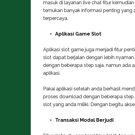
masuk di layanan live chat fitur kemudian
temukan banyak informasi penting yang a
terpercaya.
Aplikasi Game Slot
Aplikasi slot game juga menjadi fitur pent
slot dapat berjalan dengan lebih nyaman. 
dengan beberapa step saja, namun ada atur
aplikasi.
Pakai aplikasi setelah anda berhasil mendow
proses download dengan beberapa step sa
slot yang anda miliki. Dengan begitu akses
Transaksi Modal Berjudi