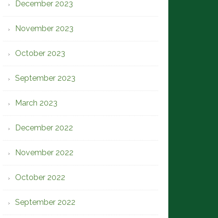
December 2023
November 2023
October 2023
September 2023
March 2023
December 2022
November 2022
October 2022
September 2022