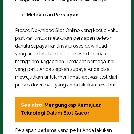
Melakukan Persiapan
Proses Download Slot Online yang kedua yaitu
pastikan untuk melakukan persiapan terlebih
dahulu supaya nantinya proses download
yang anda lakukan bisa berhasil dan tidak
mengalami kegagalan. Terdapat berbagai hal
yang perlu Anda siapkan supaya Anda bisa
mewujudkan untuk menikmati aplikasi slot dari
proses download yang anda lakukan tersebut.
See also
Mengungkap Kemajuan
Teknologi Dalam Slot Gacor
Persiapan pertama yang perlu Anda lakukan