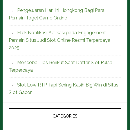
Pengeluaran Hari Ini Hongkong Bagi Para
Pemain Togel Game Online
Efek Notifikasi Aplikasi pada Engagement
Pemain Situs Judi Slot Online Resmi Terpercaya
2025
Mencoba Tips Berikut Saat Daftar Slot Pulsa
Terpercaya
Slot Low RTP Tapi Sering Kasih Big Win di Situs
Slot Gacor
CATEGORIES