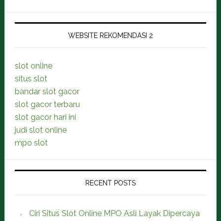
WEBSITE REKOMENDASI 2
slot online
situs slot
bandar slot gacor
slot gacor terbaru
slot gacor hari ini
judi slot online
mpo slot
RECENT POSTS
Ciri Situs Slot Online MPO Asli Layak Dipercaya