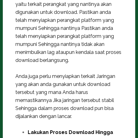
yaitu terkait perangkat yang nantinya akan
digunakan untuk download.
Pastikan anda
telah menyiapkan perangkat platform yang
mumpuni Sehingga nantinya Pastikan anda
telah menyiapkan perangkat platform yang
mumpuni Sehingga nantinya tidak akan
menimbulkan lag ataupun kendala saat proses
download berlangsung.
Anda juga perlu menyiapkan terkait Jaringan
yang akan anda gunakan untuk download
tersebut yang mana Anda harus
memastikannya Jika jaringan tersebut stabil
Sehingga dalam proses download pun bisa
dijalankan dengan lancar.
Lakukan Proses Download Hingga