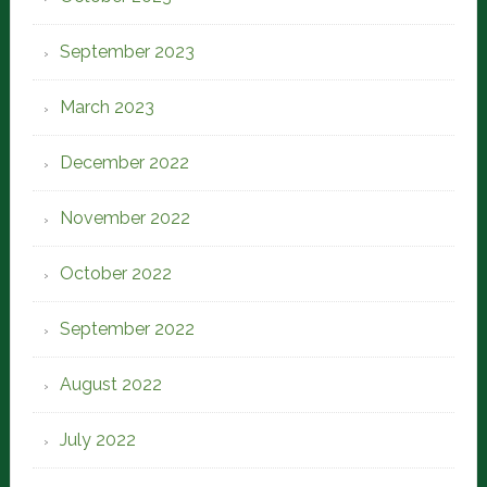
September 2023
March 2023
December 2022
November 2022
October 2022
September 2022
August 2022
July 2022