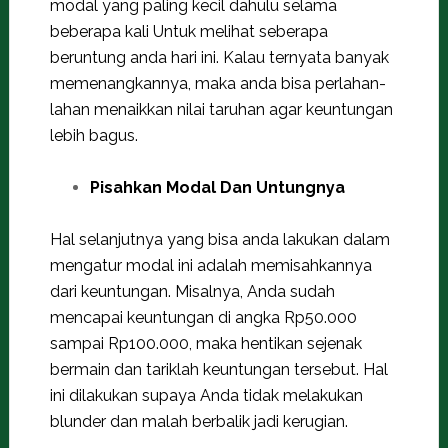
modal yang paling kecil dahulu selama
beberapa kali Untuk melihat seberapa
beruntung anda hari ini.
Kalau ternyata banyak
memenangkannya, maka anda bisa perlahan-
lahan menaikkan nilai taruhan agar keuntungan
lebih bagus.
Pisahkan Modal Dan Untungnya
Hal selanjutnya yang bisa anda lakukan dalam
mengatur modal ini adalah memisahkannya
dari keuntungan. Misalnya, Anda sudah
mencapai keuntungan di angka Rp50.000
sampai Rp100.000, maka hentikan sejenak
bermain dan tariklah keuntungan tersebut.
Hal
ini dilakukan supaya Anda tidak melakukan
blunder dan malah berbalik jadi kerugian.