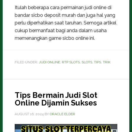
Itulah beberapa cara permainan judi online di
bandar sicbo deposit murah dan juga hal yang
perlu diperhatikan saat taruhan. Semoga artikel
cukup bermanfaat bagi anda dalam usaha
memenangkan game sicbo online ini.
FILED UNDER:
JUDI ONLINE
,
RTP SLOTS
,
SLOTS
,
TIPS
,
TRIK
Tips Bermain Judi Slot
Online Dijamin Sukses
AUGUST 16, 2024
BY
ORACLE ELDER