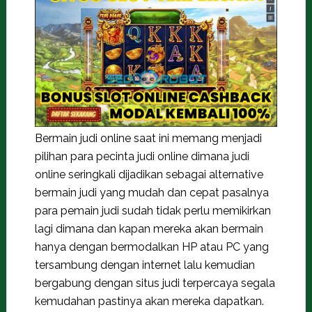
Bermain judi online saat ini memang menjadi
pilihan para pecinta judi online dimana judi
online seringkali dijadikan sebagai alternative
bermain judi yang mudah dan cepat pasalnya
para pemain judi sudah tidak perlu memikirkan
lagi dimana dan kapan mereka akan bermain
hanya dengan bermodalkan HP atau PC yang
tersambung dengan internet lalu kemudian
bergabung dengan situs judi terpercaya segala
kemudahan pastinya akan mereka dapatkan.