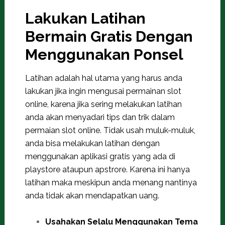
Lakukan Latihan
Bermain Gratis Dengan
Menggunakan Ponsel
Latihan adalah hal utama yang harus anda
lakukan jika ingin mengusai permainan slot
online, karena jika sering melakukan latihan
anda akan menyadari tips dan trik dalam
permaian slot online. Tidak usah muluk-muluk,
anda bisa melakukan latihan dengan
menggunakan aplikasi gratis yang ada di
playstore ataupun apstrore. Karena ini hanya
latihan maka meskipun anda menang nantinya
anda tidak akan mendapatkan uang.
Usahakan Selalu Menggunakan Tema