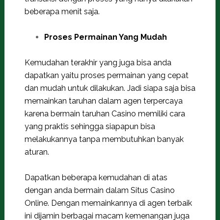
beberapa menit saja.
Proses Permainan Yang Mudah
Kemudahan terakhir yang juga bisa anda
dapatkan yaitu proses permainan yang cepat
dan mudah untuk dilakukan.
Jadi siapa saja bisa
memainkan taruhan dalam agen terpercaya
karena bermain taruhan Casino memiliki cara
yang praktis sehingga siapapun bisa
melakukannya tanpa membutuhkan banyak
aturan.
Dapatkan beberapa kemudahan di atas
dengan anda bermain dalam Situs Casino
Online. Dengan memainkannya di agen terbaik
ini dijamin berbagai macam kemenangan juga