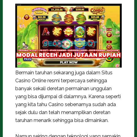
Bermain taruhan sekarang juga dalam Situs
Casino Online resmi terpercaya sehingga
banyak sekali deretan permainan unggulan
yang bisa dijumpai di dalamnya. Karena seperti
yang kita tahu Casino sebenarnya sudah ada
sejak dulu dan telah menampilkan deretan
taruhan menarik sehingga bisa dimainkan.
Namun seiring dengan teknologi yang semakin