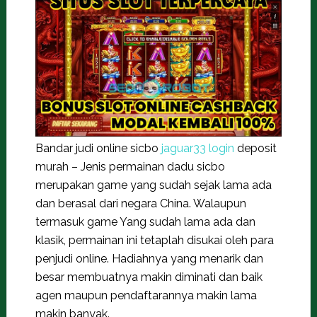
Bandar judi online sicbo
jaguar33 login
deposit
murah – Jenis permainan dadu sicbo
merupakan game yang sudah sejak lama ada
dan berasal dari negara China. Walaupun
termasuk game Yang sudah lama ada dan
klasik, permainan ini tetaplah disukai oleh para
penjudi online.
Hadiahnya yang menarik dan
besar membuatnya makin diminati dan baik
agen maupun pendaftarannya makin lama
makin banyak.