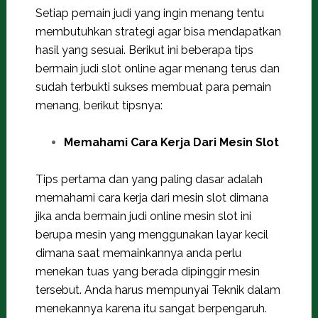
Setiap pemain judi yang ingin menang tentu
membutuhkan strategi agar bisa mendapatkan
hasil yang sesuai. Berikut ini beberapa tips
bermain judi slot online agar menang terus dan
sudah terbukti sukses membuat para pemain
menang, berikut tipsnya:
Memahami Cara Kerja Dari Mesin Slot
Tips pertama dan yang paling dasar adalah
memahami cara kerja dari mesin slot dimana
jika anda bermain judi online mesin slot ini
berupa mesin yang menggunakan layar kecil
dimana saat memainkannya anda perlu
menekan tuas yang berada dipinggir mesin
tersebut. Anda harus mempunyai Teknik dalam
menekannya karena itu sangat berpengaruh.