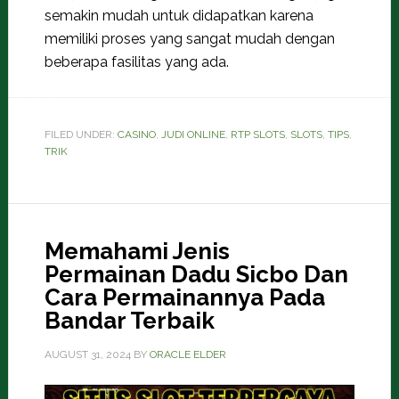
semakin mudah untuk didapatkan karena
memiliki proses yang sangat mudah dengan
beberapa fasilitas yang ada.
FILED UNDER:
CASINO
,
JUDI ONLINE
,
RTP SLOTS
,
SLOTS
,
TIPS
,
TRIK
Memahami Jenis
Permainan Dadu Sicbo Dan
Cara Permainannya Pada
Bandar Terbaik
AUGUST 31, 2024
BY
ORACLE ELDER