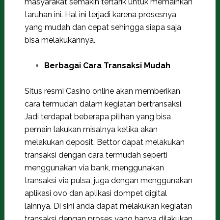
masyarakat semakin tertarik untuk memainkan
taruhan ini.
Hal ini terjadi karena prosesnya
yang mudah dan cepat sehingga siapa saja
bisa melakukannya.
Berbagai Cara Transaksi Mudah
Situs resmi Casino online akan memberikan
cara termudah dalam kegiatan bertransaksi.
Jadi terdapat beberapa pilihan yang bisa
pemain lakukan misalnya ketika akan
melakukan deposit.
Bettor dapat melakukan
transaksi dengan cara termudah seperti
menggunakan via bank, menggunakan
transaksi via pulsa, juga dengan menggunakan
aplikasi ovo dan aplikasi dompet digital
lainnya.
Di sini anda dapat melakukan kegiatan
transaksi dengan proses yang hanya dilakukan