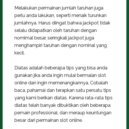
Melakukan permainan jumlah taruhan juga
perlu anda lakukan, seperti menaik turunkan
jumlahnya. Harus diingat bahwa jackpot tidak
selalu didapatkan oleh taruhan dengan
nomimal besar, seringkali jackpot juga
menghampiri taruhan dengan nominal yang
kecil.
Diatas adalah beberapa tips yang bisa anda
gunakan jika anda ingin mulai bermaian slot
online dan ingin memenangkannya. Cobalah
baca, pahamai dan terapkan satu persatu tips
yang kami berikan diatas. Karena rata-rata tips
diatas telah banyak dibuktikan oleh beberapa
pemain professional, dan meraup keuntungan
besar dari permainan slot online.