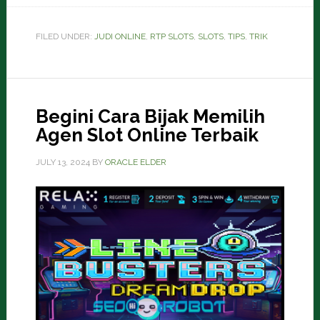
FILED UNDER:
JUDI ONLINE
,
RTP SLOTS
,
SLOTS
,
TIPS
,
TRIK
Begini Cara Bijak Memilih
Agen Slot Online Terbaik
JULY 13, 2024
BY
ORACLE ELDER